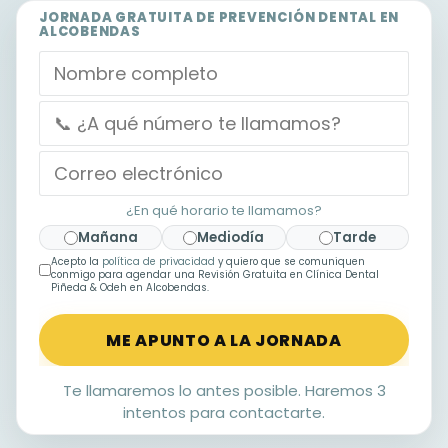
JORNADA GRATUITA DE PREVENCIÓN DENTAL EN
ALCOBENDAS
¿En qué horario te llamamos?
Mañana
Mediodía
Tarde
Acepto la
política de privacidad
y quiero que se comuniquen
conmigo para agendar una
Revisión Gratuita
en Clínica Dental
Piñeda & Odeh en
Alcobendas
.
Te llamaremos lo antes posible. Haremos 3
intentos para contactarte.