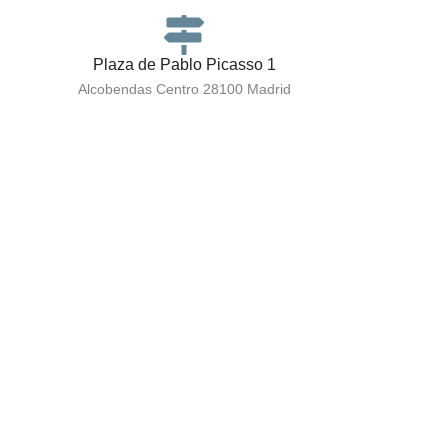
Plaza de Pablo Picasso 1
Alcobendas Centro 28100 Madrid
910 795 695 | 621 437 333
Lunes –Miércoles: 10:00–19:30
Jueves: 15:00–19:30
Viernes: 10:00–19:00
info@clinicapinedaodeh.com
Contacta directamente por email
Como llegar en Bus
Líneas 151, 153, 158, 827, 828