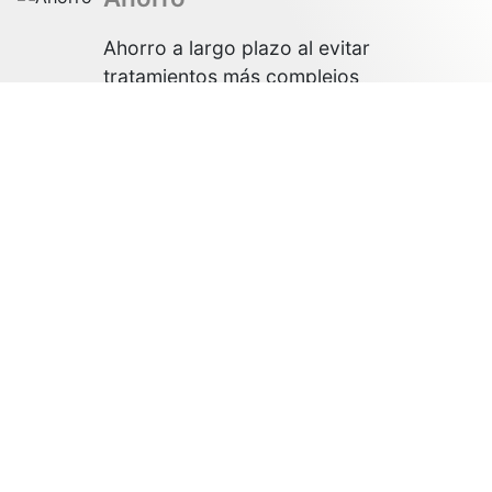
Ahorro a largo plazo al evitar
tratamientos más complejos
Confianza
Mejor estética y confianza al sonreír
Prevención
Detección temprana de posibles
afecciones bucales
La
prevención
es el primer paso hacia una
salud
bucodental duradera
. En nuestra clínica te
acompañamos en cada etapa.