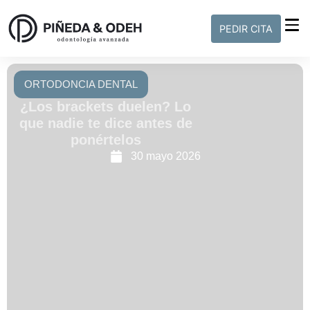
PEDIR CITA
ORTODONCIA DENTAL
¿Los brackets duelen? Lo
que nadie te dice antes de
ponértelos
30 mayo 2026