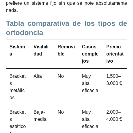
prefiere un sistema fijo sin que se note absolutamente
nada.
Tabla comparativa de los tipos de
ortodoncia
Sistem
Visibili
Removi
Casos
Precio
a
dad
ble
comple
orientat
jos
ivo
Bracket
Alta
No
Muy
1.500–
s
alta
3.000 €
metálic
eficacia
os
Bracket
Baja-
No
Muy
2.000–
s
media
alta
4.000 €
estético
eficacia