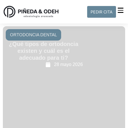
PEDIR CITA
ORTODONCIA DENTAL
¿Qué tipos de ortodoncia
existen y cuál es el
adecuado para ti?
28 mayo 2026