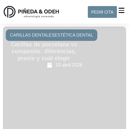
PEDIR CITA
CARILLAS DENTALES
ESTÉTICA DENTAL
Carillas de porcelana vs
composite: diferencias,
precio y cuál elegir
10 abril 2026